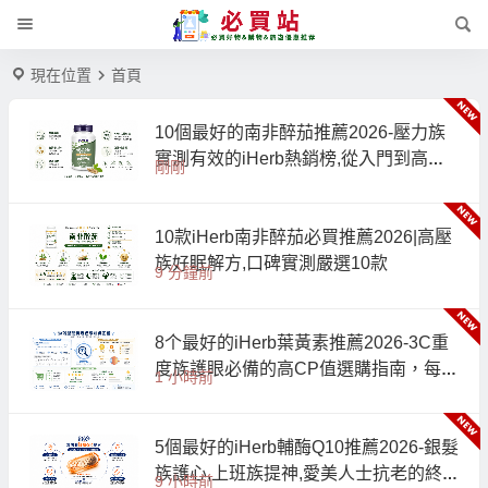
現在位置
首頁
10個最好的南非醉茄推薦2026-壓力族
實測有效的iHerb熱銷榜,從入門到高階
剛剛
一次收齊
10款iHerb南非醉茄必買推薦2026|高壓
族好眠解方,口碑實測嚴選10款
9 分鐘前
8个最好的iHerb葉黃素推薦2026-3C重
度族護眼必備的高CP值選購指南，每款
1 小時前
均經iHerb萬人好評驗證
5個最好的iHerb輔酶Q10推薦2026-銀髮
族護心,上班族提神,愛美人士抗老的終
9 小時前