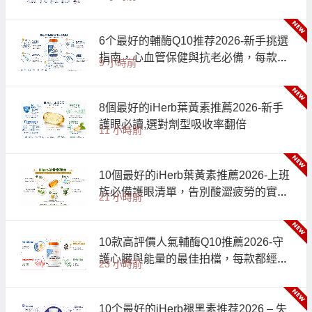
極指南
6个最好的輔酶Q10推荐2026-新手挑選
指南，心血管保健與抗老必備，每款都
9 小時前
經過實測與口碑驗證
8個最好的iHerb葉黃素推薦2026-新手
護眼必讀,選對劑型吸收率翻倍
11 小時前
10個最好的iHerb葉黃素推薦2026-上班
族必備護眼清單，告別酸澀疲勞的實測
21 小時前
指南
10款高評價人氣輔酶Q10推薦2026-守
護心臟與能量的最佳拍檔，每款都經過
23 小時前
千人實測好評
10个最好的iHerb褪黑素推荐2026 – 失