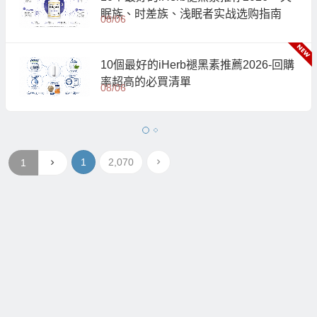
眠族、时差族、浅眠者实战选购指南
08/06
10個最好的iHerb褪黑素推薦2026-回購
率超高的必買清單
08/06
1
2,070