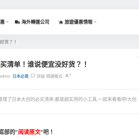
惠
海外轉運公司
旅遊優惠情報
没好货？！
o必买清单！谁说便宜没好货？！
admin
日本必買
評論
閱讀模式
整理了日本大创的必买清单,都是超实用的小工具,一起来看看吧!大创
底部的"
阅读原文
"吧
！