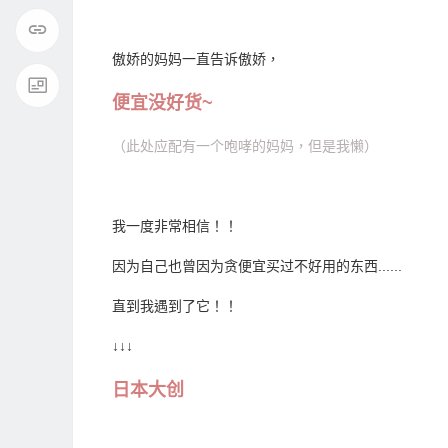
傲娇的妈妈一直告诉傲娇，
便宜没好货~
（此处应配有一个咆哮的妈妈，但是我懒）
我一度非常相信！！
因为自己也曾因为贪便宜买过不好用的东西......
直到我遇到了它！！
↓↓↓
日本大创