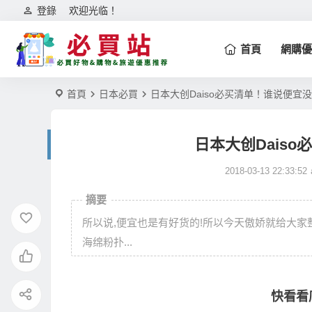
登錄
欢迎光临！
首頁
網購優
首頁
日本必買
日本大创Daiso必买清单！谁说便宜
日本大创Dais
2018-03-13 22:33:52
摘要
所以说,便宜也是有好货的!所以今天傲娇就给大家
海绵粉扑...
快看看