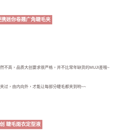
便携迷你卷翘广角睫毛夹
然不高，品质大创要求很严格，并不比常年缺货的MUJI差哦~
夹过，由内向外，才能让每部分睫毛都夹到哟~~
创 睫毛雨衣定型液