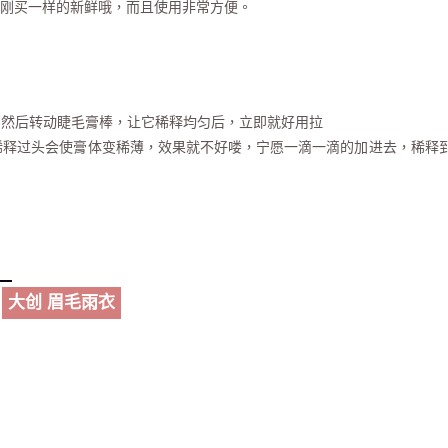
刚买一样的新鲜哦，而且使用非常方便。
滴，然后转动睫毛膏棒，让它稀释均匀后，立即就好用拉
稀释过头会使膏体变稀薄，效果就不好喽，宁愿一滴一滴的加进去，稀释
大创 眉毛雨衣