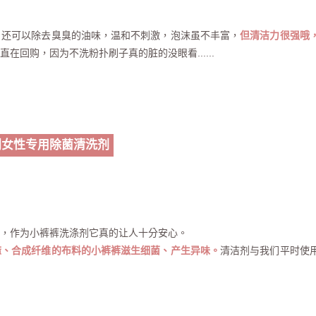
，还可以除去臭臭的油味，温和不刺激，泡沫虽不丰富，
但清洁力很强哦
在回购，因为不洗粉扑刷子真的脏的没眼看......
创女性专用除菌清洗剂
，作为小裤裤洗涤剂它真的让人十分安心。
麻、合成纤维的布料的小裤裤滋生细菌、产生异味。
清洁剂与我们平时使