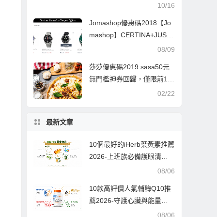
上新變相低至4.4折
10/16
Jomashop優惠碼2018【Jo
mashop】CERTINA+JUST
渠道專享折扣碼
08/09
莎莎優惠碼2019 sasa50元
無門檻神券回歸，僅限前15
0名！
02/22
最新文章
10個最好的iHerb葉黃素推薦
2026-上班族必備護眼清
單，告別酸澀疲勞的實測指
08/06
南
10款高評價人氣輔酶Q10推
薦2026-守護心臟與能量的
最佳拍檔，每款都經過千人
08/06