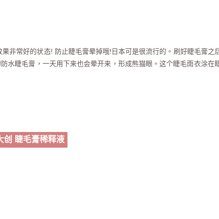
果非常好的状态! 防止睫毛膏晕掉哦!日本可是很流行的。刷好睫毛膏之
的防水睫毛膏，一天用下来也会晕开来，形成熊猫眼。这个睫毛雨衣涂在
大创 睫毛膏稀释液