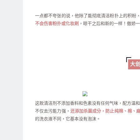
一点都不夸张的说，他除了能彻底清洁粉扑上的积粉
不会伤害粉扑或化妆刷
，晾干之后和新的一样！傲娇一直
大
这款清洁剂不添加香料和色素没有任何气味，配方温和
不仅去污能力强，
还添加杀菌成分，防止纯棉、棉、
的洗衣液不同，它基本没有泡沫。