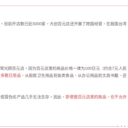
。目前开店数已近3000家。大创百元店还开展了跨国经营，在我国台湾
常光顾百元店。因为百元店里的商品价格一律为100日元（约合7元人民
大多数日用品，
从厨房卫生用品到各类食品、从办公用品到文具书籍、还
得假冒伪劣产品几乎无法生存。因此，
即使是百元店里的商品，也不允许