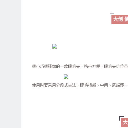
大创 
很小巧很迷你的一款睫毛夹，携带方便，睫毛夹价位虽
使用时要采用分段式夹法，睫毛根部、中间、尾端逐一
大