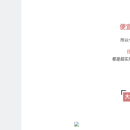
便
所以
都是超实
大