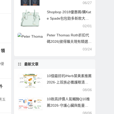
露低至香港49折+全線免稅8
06/27
3折
Shopbop 2018優惠碼/購Kat
e Spade包包勁多新款大熱
低至75折+免郵港澳
02/01
-
Peter Thomas Roth折扣代
碼2026|彼得羅夫現有精選套
裝5折促銷滿送雙重好禮
03/24
 領
0優
最新文章
10個最好的iHerb葉黃素推薦
2026-上班族必備護眼清
外
單，告別酸澀疲勞的實測指
08/06
南
10款高評價人氣輔酶Q10推
 黑五
薦2026-守護心臟與能量的
最佳拍檔，每款都經過千人
08/06