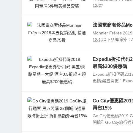
12/2
11/27
法國電商奢侈品Monn
Monnier Frère
12.1 以下品牌除外：Acne S
11/27
Expedia折扣代码
最高$200優惠碼
Expedia折扣代码20
惠碼 黑五開搶：Expe
11/27
Go City優惠碼2
再省15%
Go City優惠碼20
11/27
開搶：Go City旅行