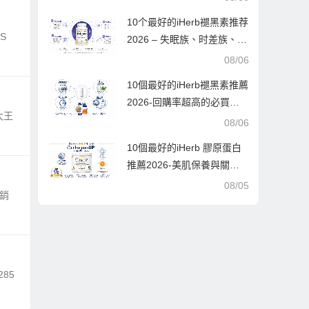
實測好評
10个最好的iHerb褪黑素推荐
LS
2026 – 失眠族、时差族、浅
眠者实战选购指南
08/06
10個最好的iHerb褪黑素推薦
2026-回購率超高的必買清
大王
單
08/06
10個最好的iHerb 膠原蛋白
推薦2026-美肌保養與關節
保健的終極指南，10款人氣
08/05
促銷
單品深度解析
85