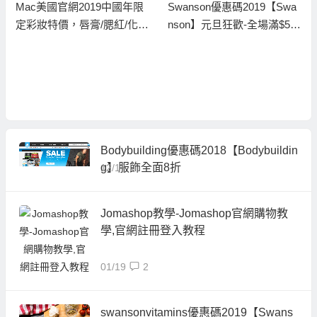
Mac美國官網2019中國年限
Swanson優惠碼2019【Swa
定彩妝特價，唇膏/腮紅/化妝
nson】元旦狂歡-全場滿$55
刷售價$19.5起, 美國免郵
免首重$12
Bodybuilding優惠碼2018【Bodybuildin
g】服飾全面8折
12/17
Jomashop教學-Jomashop官網購物教
學,官網註冊登入教程
01/19
2
swansonvitamins優惠碼2019【Swans