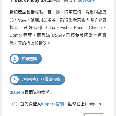
出
Black Friday SALE
特惠全網低至
30% OFF
。
折扣產品包括服裝、鞋、牀、汽車座椅、洗浴同護膚
品、玩具、護理用品等等，講得出既美國大牌子都會
搵到，就好似係 Britax、Fisher Price、Chicco、
Combi 等等。而且滿 US$49 已經免美國當地運費
添，真的折上加折呀。
立即選購
更多嬰兒用品優惠選購
diapers
官網
購物教學：
（
1
）首先從
登入
diapers官網
，點擊右上角
sign in