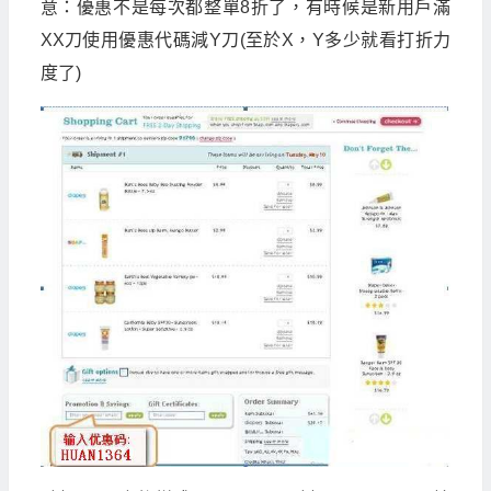
意：優惠不是每次都整單
8
折了，有時候是新用戶滿
XX
刀使用優惠代碼減
Y
刀
(
至於
X
，
Y
多少就看打折力
度了
)