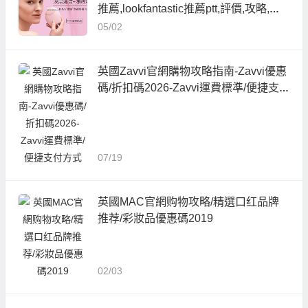
推薦,lookfantastic推薦ptt,評價,攻略,推
介
05/02
英國Zavvi官網購物攻略指南-Zavvi優惠
碼/折扣碼2026-Zavvi運費標準/便捷支
付方式
07/19
英國MAC官網购物攻略/精選口红品牌
推荐/彩妝品優惠碼2019
02/03