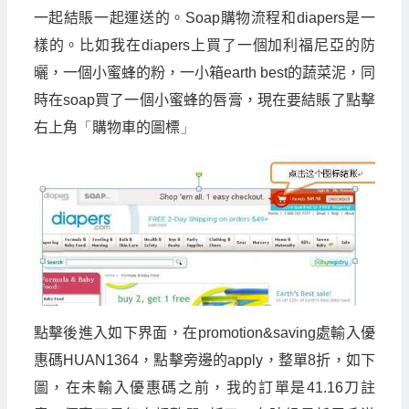
一起結賬一起運送的。
Soap
購物流程和
diapers
是一
樣的。比如我在
diapers
上買了一個加利福尼亞的防
曬，一個小蜜蜂的粉，一小箱
earth best
的蔬菜泥，同
時在
soap
買了一個小蜜蜂的唇膏，現在要結賬了點擊
右上角
「
購物車的圖標
」
點擊後進入如下界面，在
promotion&saving
處輸入優
惠碼
HUAN1364
，點擊旁邊的
apply
，整單
8
折，如下
圖，在未輸入優惠碼之前，我的訂單是
41.16
刀註