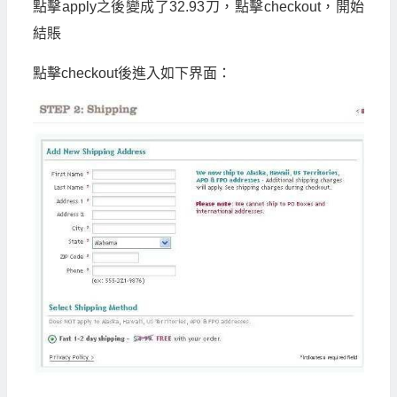
點擊
apply
之後變成了
32.93
刀，點擊
checkout
，開始
結賬
點擊
checkout
後進入如下界面：