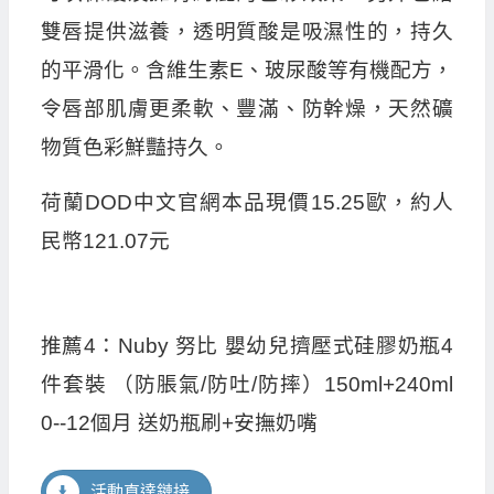
雙唇提供滋養，透明質酸是吸濕性的，持久
的平滑化。含維生素E、玻尿酸等有機配方，
令唇部肌膚更柔軟、豐滿、防幹燥，天然礦
物質色彩鮮豔持久。
荷蘭DOD中文官網本品現價15.25歐，約人
民幣121.07元
推薦4：Nuby 努比 嬰幼兒擠壓式硅膠奶瓶4
件套裝 （防脹氣/防吐/防摔）150ml+240ml
0--12個月 送奶瓶刷+安撫奶嘴
活動直達鏈接