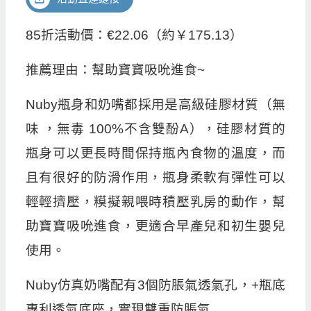
85折活動價：€22.06（約￥175.13）
推薦理由：幫助寶寶吸吮進食~
Nuby瓶身和奶嘴都採用是高級硅膠材質（無
味 ，無毒 100%不含雙酚A），硅膠材質的
瓶身可以更長時間保持瓶內食物的溫度，而
且有很好的防滑作用，瓶身柔軟有彈性可以
輕輕擠壓，糢擬親喂時積壓乳房的動作，幫
助寶寶吸吮進食，更適合早產兒和初生嬰兒
使用。
Nuby仿真奶嘴配有3個防脹氣透氣孔，+瓶底
專利透氣底座，實現雙重防脹氣