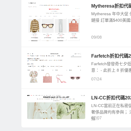
Mytheresa折扣
Mytheresa 年
鏈接 訂單滿$400美國
09/08
Farfetch折扣代
Farfetch發發奇
意： - 此折上 8 折
07/24
LN-CC折扣代碼2
LN-CC當前正在私密
奢侈品牌均有參與； 
07/07
指...