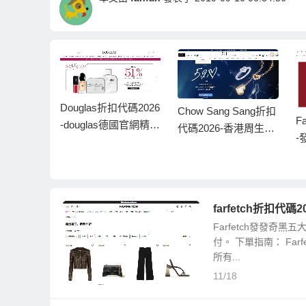
扣代碼2026
Chow Sang Sang折扣
Farfetch折扣代碼2026
德國官網精選
代碼2026-香港周生生
J
-發發奇中文官網新年
4.9折
官網精選商品低至5折
2
大促低至5折+額外8折
促銷
星
可直郵
銷
farfetch折扣代
Farfetch發發奇
付。 下單指南： F
所有...
11/18