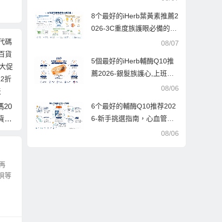
8个最好的iHerb葉黃素推薦2
026-3C重度族護眼必備的高
CP值選購指南，每款均經iH
08/07
erb萬人好評驗證
5個最好的iHerb輔酶Q10推
薦2026-銀髮族護心,上班族
Mang
6-耐
nike折扣代碼2026-耐
Under Armour折扣代
提神,愛美人士抗老的終極指
08/06
man
低至5
克中國官網雙十一精
碼2026-安德瑪美國官
南
低至3
00元
選商品低至6折+會員2
6个最好的輔酶Q10推荐202
網勞工節精選服飾低
件8折/3件7折促銷
6-新手挑選指南，心血管保
至5折+額外7折促銷
健與抗老必備，每款都經過
08/06
實測與口碑驗證
再
唄等