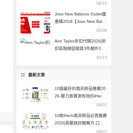
0無門檻7折促銷美境免郵
08/15
Joes New Balance Outlet優
惠碼2018【Joes New Balan
ce Outlet】額外8折,所有鞋
05/08
品6折以上!
Ann Taylor折扣代碼2026|折
扣區階梯促銷買3件額外3
折，2件額外4折，1件額外5
04/13
折
最新文章
10個最好的南非醉茄推薦20
26-壓力族實測有效的iHerb
熱銷榜,從入門到高階一次收
08/07
齊
10款iHerb南非醉茄必買推薦
2026|高壓族好眠解方,口碑
實測嚴選10款
08/07