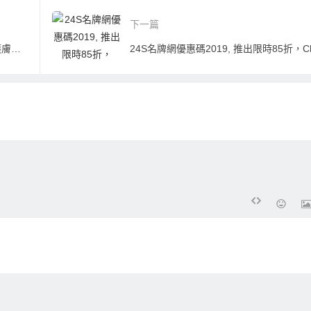
下一篇
英國網站Mankind優惠碼2019, 購法國護膚美妝品Filorga有買2送1優惠,皇牌眼霜都有折扣