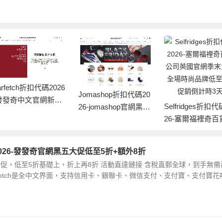
nike折扣代碼202
克中國官網1212
omashop折扣代碼20
折曡加最高滿減1
Selfridges折扣代碼20
6-jomashop官網黑色
另有多件多折
26-塞爾福裡奇百貨公
期五全場低至2折促
司英國官網季末大促
部分曡加額外7折
全場時尚品牌低至2折
碼2026-發發奇官網黑五大促低至5折+額外8折
促銷倒計時3天
黑五大促，低至5折基礎上，折上再8折 活動直達鏈接 含稅直郵全球，到手無需
arfetch是全中文界面，支持信用卡、銀聯卡、微信支付、支付寶、支付寶花