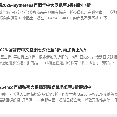
代碼2026-mytheresa官網年中大促低至3折+額外7折
中大促 低至3折+額外7折 (參與商品在頁面有標註，折後價顯示在購物車)。 活
境內免運費。 小貼士：標註「FANAL SALE」的商品不退不換。 下...
碼2026-發發奇中文官網七夕低至3折, 再加折上8折
七夕低至三折, 再加折上八折，很多新加入折扣的！8月9日結束； 活動直達鏈接
優惠僅適用於甄選折扣商品。 - 此優惠僅適用於標有「折上 8 折」的商品。..
026-lncc官網私密大促精選時尚單品低至3折促銷中
促銷中，活動入口內精選商品低至3折，巴黎世家/Burberry/YSL聖羅蘭等
活動直達鏈接 訂單滿€550免郵中國，標價已經含稅，以歐元價格為準； 