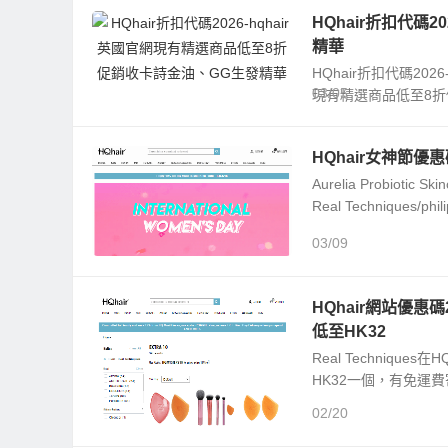
牌化妝袋
HQhair折扣代碼
精華
HQhair折扣代碼20
03/05
現有精選商品低至8折
HQhair女神節優
Aurelia Probiot
Real Techniques/phili
03/09
HQhair網站優惠碼2
低至HK32
Real Techniq
HK32一個，有免運費寄香
02/20