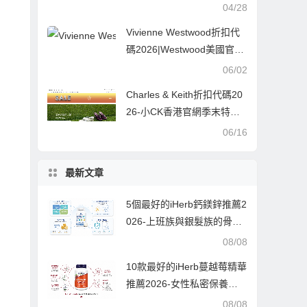
折起,暢銷品牌、抗氧優品享
04/28
8折
Vivienne Westwood折扣代
碼2026|Westwood美國官網
現有精選包包額外8折促銷美
06/02
境免郵
Charles & Keith折扣代碼20
26-小CK香港官網季末特惠
低至7折促銷
06/16
最新文章
5個最好的iHerb鈣鎂鋅推薦2
026-上班族與銀髮族的骨骼
神經守護指南,從吸收率到配
08/08
方一次搞懂
10款最好的iHerb蔓越莓精華
推薦2026-女性私密保養與
泌尿道健康的平價首選-每款
08/08