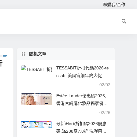
聯繫我/合作
随机文章
折
TESSABIT折扣代碼2026-te
ssabit美國官網年終大促精
選商品低至4折+額外8折促
02/02
銷滿額免郵
Estée Lauder優惠碼2026,
香港官網購化妝品獨家優惠,
首購即可獲贈3件套禮品/獨
02/26
家護膚套裝限時特惠低至HK
最新iHerb折扣碼2026優惠
$495
碼,滿288享7.8折 洗護用品6