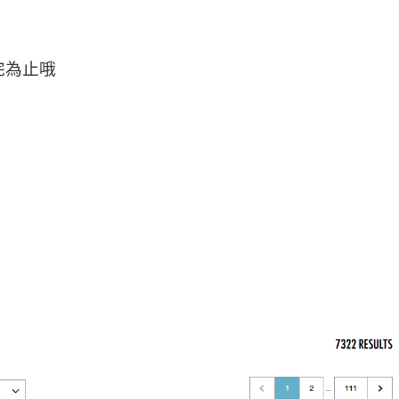
 送完為止哦