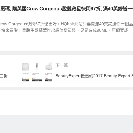
0優惠碼, 購英國Grow Gorgeous脫髮救星快閃67折, 滿40英鎊送
w Gorgeous快閃67折優惠呀，HQhair網站只要買滿40英鎊送你一個
快來買啦！皇牌生髮精華推出超值增量裝，足足有成90ML，原價要成
下一篇
七三折