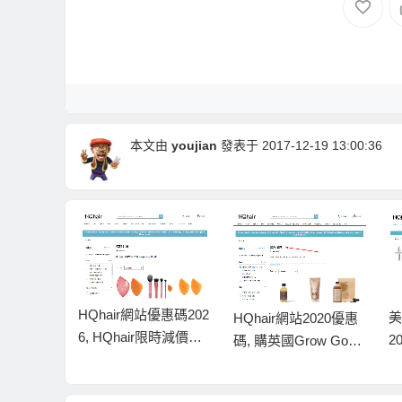
本文由
youjian
發表于 2017-12-19 13:00:36
優惠碼202
美妝網HQHair優惠碼
H
HQhair網站2020優惠
r限時減價低
2026, HQHair已做8折
Q
碼, 購英國Grow Gorg
Techniq
優惠, 低至專櫃價78折
發
eous脫髮救星快閃67
美妝蛋低至
5
折, 滿40英鎊送一個品