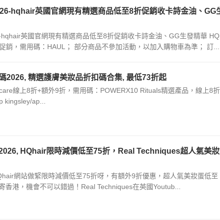
2026-hqhair英國官網現有精選商品低至8折促銷收卡詩金油、GG
26-hqhair英國官網現有精選商品低至8折促銷收卡詩金油、GG生發精華 HQh
促銷，需用碼：HAUL； 部分商品不參加活動，以加入購物車為準； 訂...
惠碼2026, 精選護膚美妝品折扣碼合集, 最低73折起
ic Skincare線上8折+額外9折，需用碼：POWERX10 Rituals精選產品，線上8折
p kingsley/ap...
026, HQhair限時減價低至75折，Real Techniques超人氣美
ues在HQhair網站做緊限時減價低至75折呀，有額外9折優惠，超人氣美妝蛋低至
港，機會不可以錯過！Real Techniques在英國Youtub...