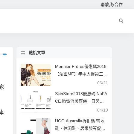
聯繫我/合作
随机文章
Monnier Frères優惠碼2018
【法國MF】年中大促第三
波| 專場下單65折
06/21
賣家
SkinStore2018優惠碼 NuFA
CE 微電流美容儀一日閃促 7
折+滿額送禮包
04/19
本本
UGG Australia折扣碼 雪地
靴，休闲鞋，居家服等促销