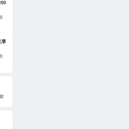
00
惠
元享
惠
5歐