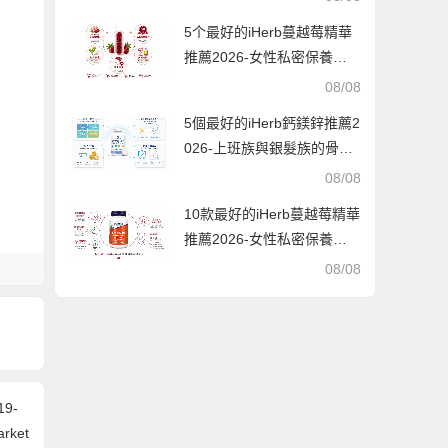
5个最好的iHerb蔓越莓精華
推薦2026-女性私密保養必
備,泌尿道守護實測指南
08/08
5個最好的iHerb鈣鎂鋅推薦2
026-上班族與銀髮族的骨骼
神經守護指南,從吸收率到配
08/08
方一次搞懂
10款最好的iHerb蔓越莓精華
推薦2026-女性私密保養與
泌尿道健康的平價首選-每款
08/08
都經過萬人實測好評