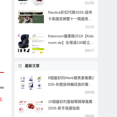
低至5折+额外8.5折！
01/05
Nautica折扣代碼2026-諾帝
卡美國官網雙十一精選商品
低至3折+滿$150享8折促銷
11/12
滿額免郵
Kidsroom優惠碼2018【Kids
room.de】全場滿100歐立享
95折！七夕節大型優惠活動
08/17
雙重優惠
最新文章
8個最好的iHerb褪黑素推薦2
026-失眠族與輪班族的實戰
選購指南，每款都經過萬人
08/08
實測好評
10個最好的蔓越莓精華推薦
2026-新手挑選指南
08/08