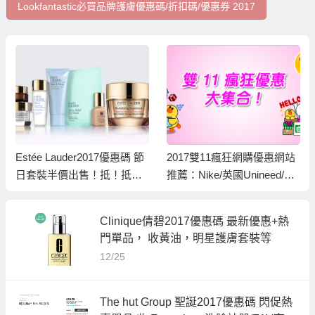
Lookfantastic必買品牌護膚優惠碼/折扣碼/優惠券 2017
Estée Lauder2017優惠碼 節
2017雙11瘋狂網購優惠網站
日套裝半價出售！抵！抵！
推薦：Nike/英國Unineed/Ch
抵！
arles and Keith/Farfetch
Clinique倩碧2017優惠碼 最新優惠+熱
門單品， 收黃油，明星護膚套裝等
12/25
The hut Group 聖誕2017優惠碼 閃促熱