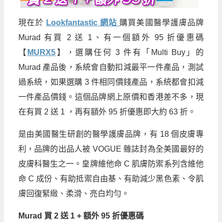
現在於
Lookfantastic 網站
購買美國醫學護膚品牌
Murad 有買 2 送 1、有一個額外 95 折優惠碼
【
MURX5
】，選購任何 3 件有「Multi Buy」的
Murad 產品後，系統會自動扣減最平一件產品，測試
過系統，如果選購 3 件相同價錢產品，系統都會扣減
一件產品價錢。這個品牌網上原價和香港差不多，現
在有買 2 送 1 ，再有額外 95 折優惠即大約 63 折。
是由美國醫生研創的醫學護膚品牌，有 18 個皮膚專
利，品牌的出品人被 VOGUE 雜誌封為全美國最好的
皮膚科醫生之一。皇牌維他命 C 肌膚防禦系列含維他
命 C 成份、有助抵禦自由基、有助減少黑色素、令肌
膚
回復緊緻、柔滑、亮白均勻。
Murad 買 2 送 1 + 額外 95 折優惠碼