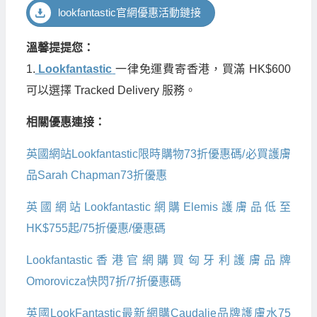
lookfantastic官網優惠活動鏈接
溫馨提提您：
1.
Lookfantastic
一律免運費寄香港，買滿 HK$600
可以選擇 Tracked Delivery 服務。
相關優惠連接：
英國網站Lookfantastic限時購物73折優惠碼/必買護膚
品Sarah Chapman73折優惠
英國網站Lookfantastic網購Elemis護膚品低至
HK$755起/75折優惠/優惠碼
Lookfantastic香港官網購買匈牙利護膚品牌
Omorovicza快閃7折/7折優惠碼
英國LookFantastic最新網購Caudalie品牌護膚水75