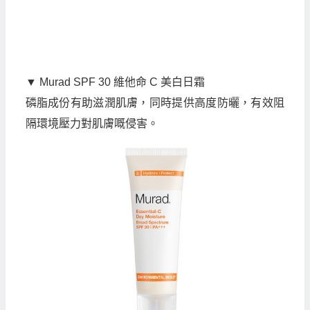
▼ Murad SPF 30 維他命 C 美白日霜
磷脂成份有助滋潤肌膚，同時提供高度防曬，有效阻
隔環境壓力對肌膚嘅侵害。