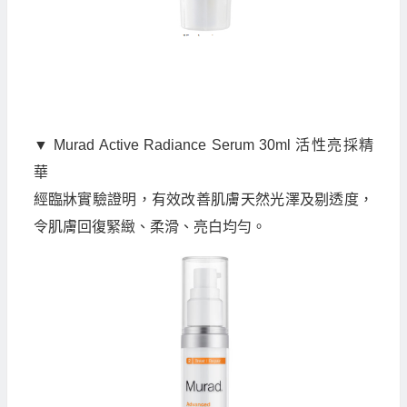
▼ Murad Active Radiance Serum 30ml 活性亮採精
華
經臨牀實驗證明，有效改善肌膚天然光澤及剔透度，
令肌膚
回復緊緻、柔滑、亮白均勻。