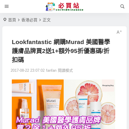
首頁
香港必買
正文
Lookfantastic 網購Murad 美國醫學
護膚品牌買2送1+額外95折優惠碼/折
扣碼
2017-08-22 23:07:02
fanfan
閱讀模式