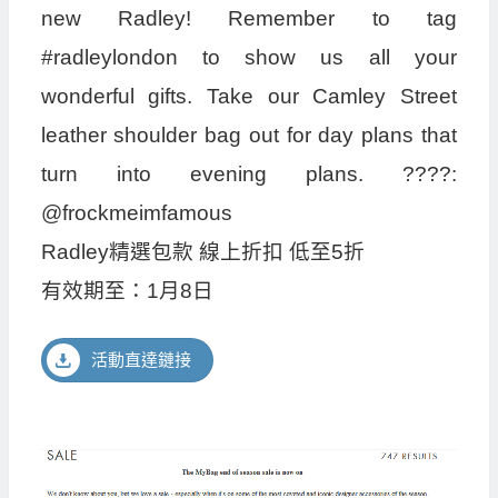
new Radley! Remember to tag
#radleylondon to show us all your
wonderful gifts. Take our Camley Street
leather shoulder bag out for day plans that
turn into evening plans. ????:
@frockmeimfamous
Radley精選包款 線上折扣 低至5折
有效期至：1月8日
活動直達鏈接