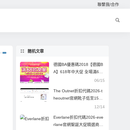
聯繫我/合作
随机文章
德國BA優惠碼2018【德國B
A】618年中大促 全場滿68
歐免郵，滿88歐減5歐【BA8
06/15
8】
The Outnet折扣代碼2026-t
heoutnet官網靴子低至15折
+用碼75折
12/14
Everlane折扣代碼2026-eve
rlane官網聖誕大促精選商品