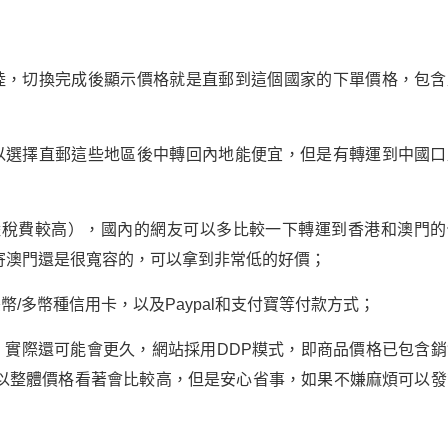
陸，切換完成後顯示價格就是直郵到這個國家的下單價格，包含
以選擇直郵這些地區後中轉回內地能便宜，但是有轉運到中國口
郵大陸稅費較高），國內的網友可以多比較一下轉運到香港和澳門的
寄澳門還是很寬容的，可以拿到非常低的好價；
press雙幣/多幣種信用卡，以及Paypal和支付寶等付款方式；
4天到手，實際還可能會更久，網站採用DDP糢式，即商品價格已包含
以整體價格看著會比較高，但是安心省事，如果不嫌麻煩可以發