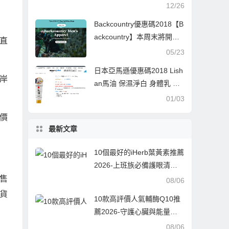
低至4折促銷美境免郵
12/26
Backcountry優惠碼2018【B
ackcountry】本周末將開啓4
直
8小時折扣活動 熱門品牌額
05/23
外8折 另外，陣亡將士紀念
日本亞馬遜優惠碼2018 Lish
日折扣進行中，正價產品使
岸
an馬油 保濕淨白 身體乳 櫻
用優惠碼享8折優惠。
花香 200g 特價548日元（約
01/03
￥32）
價
最新文章
10個最好的iHerb葉黃素推薦
2026-上班族必備護眼清
單，告別酸澀疲勞的實測指
銷售
08/06
南
貨
10款高評價人氣輔酶Q10推
薦2026-守護心臟與能量的
最佳拍檔，每款都經過千人
08/06