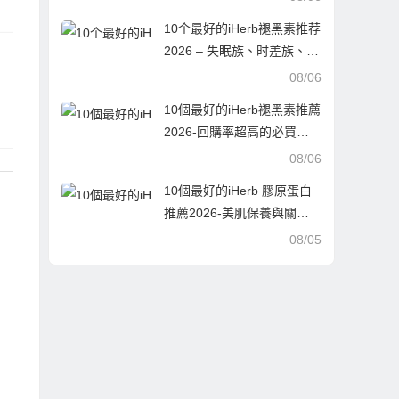
實測好評
10个最好的iHerb褪黑素推荐
2026 – 失眠族、时差族、浅
眠者实战选购指南
08/06
10個最好的iHerb褪黑素推薦
2026-回購率超高的必買清
單
08/06
10個最好的iHerb 膠原蛋白
推薦2026-美肌保養與關節
保健的終極指南，10款人氣
08/05
單品深度解析