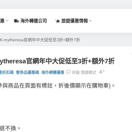
惠
海外轉運公司
旅遊優惠情報
026-mytheresa官網年中大促低至3折+額外7折
-mytheresa官網年中大促低至3折+額外7折
 優惠折扣碼
奢侈品優惠碼
海外網購優惠
評論
閱讀模式
7折 (參與商品在頁面有標註，折後價顯示在購物車)。
不退不換。