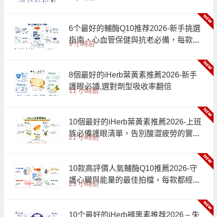
極指南
6个最好的輔酶Q10推荐2026-新手挑選
指南，心血管保健與抗老必備，每款都
9 小時前
經過實測與口碑驗證
8個最好的iHerb葉黃素推薦2026-新手
護眼必讀,選對劑型吸收率翻倍
11 小時前
10個最好的iHerb葉黃素推薦2026-上班
族必備護眼清單，告別酸澀疲勞的實測
21 小時前
指南
10款高評價人氣輔酶Q10推薦2026-守
護心臟與能量的最佳拍檔，每款都經過
23 小時前
千人實測好評
10个最好的iHerb褪黑素推荐2026 – 失