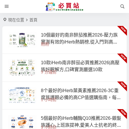
現在位置
首頁
10個最好的南非醉茄推薦2026-壓力族
實測有效的iHerb熱銷榜,從入門到高階
剛剛
一次收齊
10款iHerb南非醉茄必買推薦2026|高壓
族好眠解方,口碑實測嚴選10款
9 分鐘前
8个最好的iHerb葉黃素推薦2026-3C重
度族護眼必備的高CP值選購指南，每款
1 小時前
均經iHerb萬人好評驗證
5個最好的iHerb輔酶Q10推薦2026-銀髮
族護心,上班族提神,愛美人士抗老的終
9 小時前