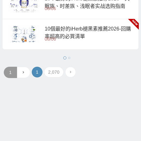
眠族、时差族、浅眠者实战选购指南
08/06
10個最好的iHerb褪黑素推薦2026-回購
率超高的必買清單
08/06
1
2,070