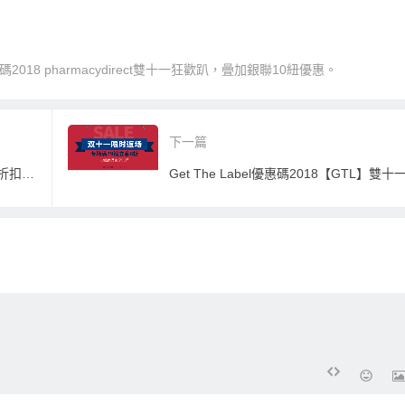
2018 pharmacydirect雙十一狂歡趴，曡加銀聯10紐優惠。
下一篇
C&A優惠碼2018【C&A中國官網】季末折扣活動上線