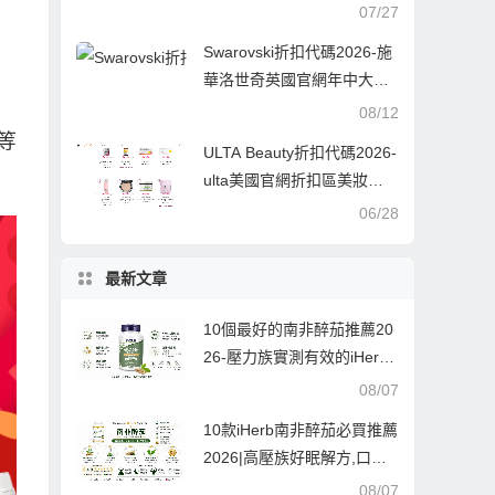
彩妝無門檻7.5折促銷滿$75
07/27
送4件好禮
Swarovski折扣代碼2026-施
華洛世奇英國官網年中大促
精選商品低至5折促銷折扣區
08/12
上新
等
ULTA Beauty折扣代碼2026-
ulta美國官網折扣區美妝護
膚低至5折促銷曡加品牌滿贈
06/28
最新文章
10個最好的南非醉茄推薦20
26-壓力族實測有效的iHerb
熱銷榜,從入門到高階一次收
08/07
齊
10款iHerb南非醉茄必買推薦
2026|高壓族好眠解方,口碑
實測嚴選10款
08/07