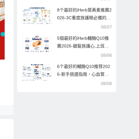
8个最好的iHerb葉黃素推薦2
026-3C重度族護眼必備的高
CP值選購指南，每款均經iH
08/07
erb萬人好評驗證
5個最好的iHerb輔酶Q10推
薦2026-銀髮族護心,上班族
提神,愛美人士抗老的終極指
08/06
南
6个最好的輔酶Q10推荐202
6-新手挑選指南，心血管保
健與抗老必備，每款都經過
08/06
實測與口碑驗證