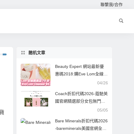
聯繫我/合作
随机文章
Beauty Expert 網站最新優
惠碼2018:購Eve Lom全線護
膚品 75 折/皇牌Eve Lom低
04/26
價
Coach折扣代碼2026-蔻馳英
國官網精選部分女包無門檻8
折促銷或滿£300送手鏈
05/05
貨
Bare Minerals折扣代碼2026
-bareminerals美國官網全場