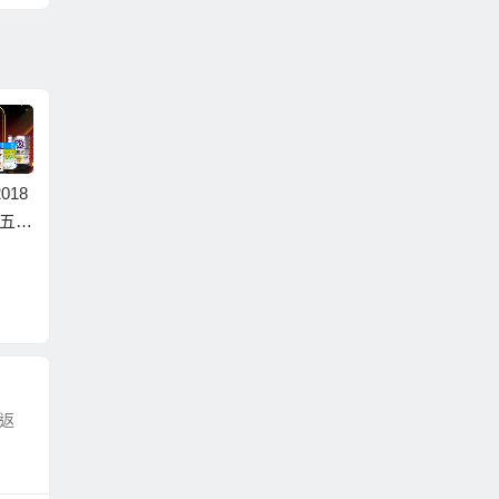
018
t黑五感
紐西蘭PD優惠碼2018
紐免
紐西蘭PD優惠碼2018
【紐西蘭PD】限時特
紐西蘭
pharmacydirect滿88
價秒殺，全場滿79紐
pharm
免郵，限重1.5kg 新人
免郵，限重2.0kg
狂歡趴
滿3件88折
紐優惠
恩返