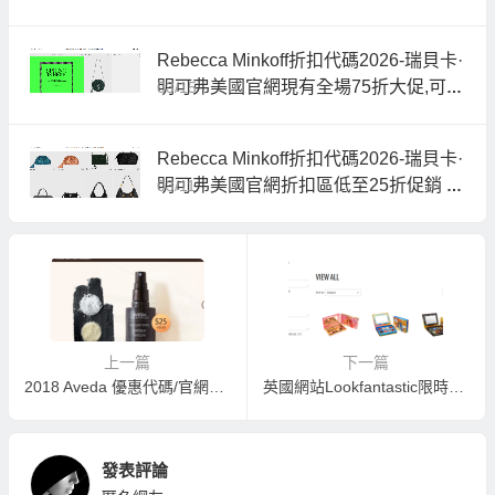
Rebecca Minkoff折扣代碼2026-瑞貝卡·
明可弗美國官網現有全場75折大促,可曡
03/15
加折扣區25折
Rebecca Minkoff折扣代碼2026-瑞貝卡·
明可弗美國官網折扣區低至25折促銷 曡
03/11
加首單8.5折
上一篇
下一篇
2018 Aveda 優惠代碼/官網迎新優惠代碼Promo Code：購物享免費禮品
英國網站Lookfantastic限時8折優惠碼2018，購Lime Crime美妝品低至HK$288
發表評論