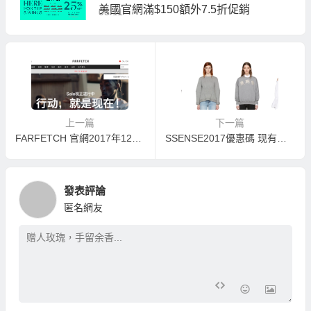
美國官網滿$150額外7.5折促銷
03/11
上一篇
下一篇
FARFETCH 官網2017年12月全場5折優惠+額外9折優惠碼
SSENSE2017優惠碼 现有季末大促，Alexander McQueen 美鞋美衣低至五折起賣！
發表評論
匿名網友