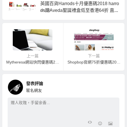
英國百貨Harrods十月優惠碼2018 harro
ds購Aveda聖誕禮盒低至香港64折 直郵
10/29
港澳
上一篇
下一篇
Mytheresa網站快閃優惠碼2018，滿HK6000就減HK1000/滿HK12000減HK2000，Chloe Drew手袋折扣價HK$5,550
Shopbop官網75折優惠碼2018-3.1 Phillip Lim手袋低至香港53折，經典Mini Pashli款包包低至HK$4,072有個+免費寄港澳
發表評論
匿名網友