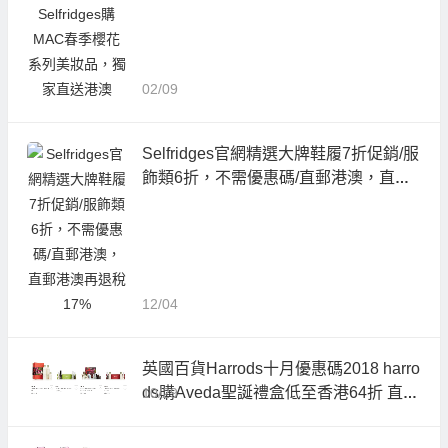
02/09
Selfridges官網精選大牌鞋履7折促銷/服
飾類6折，不需優惠碼/直郵港澳，直郵
港澳再退稅17%
12/04
英國百貨Harrods十月優惠碼2018 harro
ds購Aveda聖誕禮盒低至香港64折 直郵
10/29
港澳