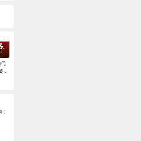
扣代
Harvey Nichols折扣代
朗美國
Ashf
Mytheresa折扣代碼20
碼2026-harveynichols
7折
-ash
26-mytheresa官網年
官網折扣升級3折起
全場低
終大促低至3折+額外8
外8.5
折
南：