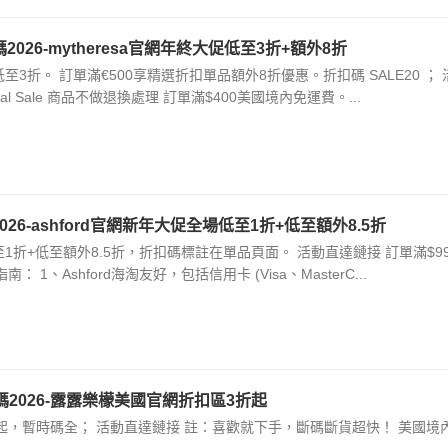
代碼2026-mytheresa官網年終大促低至3折+額外8折
大促低至3折。 訂單滿€500享精選折扣單品額外8折優惠。折扣碼 SALE20 ；
al Sale 商品不做退換處理 訂單滿$400美國境內免運費。...
2026-ashford官網新年大促全場低至1折+低至額外8.5折
促 低至1折+低至額外8.5折，折扣碼標註在單品頁面。 活動直達鏈接 訂單滿$9
 1、Ashford海淘友好，包括信用卡 (Visa、MasterC...
扣代碼2026-露露樂檬美國官網折扣區3折起
區3折起，暫時碼全； 活動直達鏈接 註：喜歡就下手，斷碼斷貨超快！ 美國境