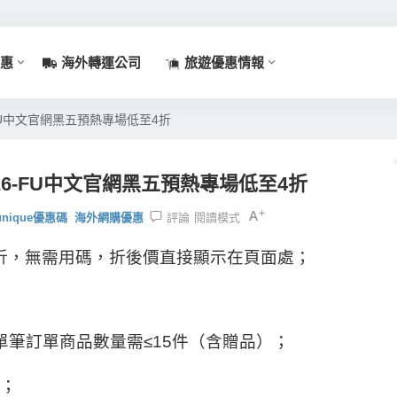
惠
海外轉運公司
旅遊優惠情報
26-FU中文官網黑五預熱專場低至4折
碼2026-FU中文官網黑五預熱專場低至4折
lunique優惠碼
海外網購優惠
評論
閱讀模式
低至4折，無需用碼，折後價直接顯示在頁面處；
單筆訂單商品數量需≤15件（含贈品）；
點；