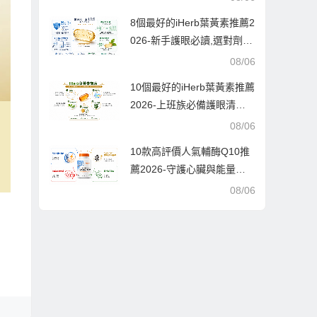
實測與口碑驗證
8個最好的iHerb葉黃素推薦2
026-新手護眼必讀,選對劑型
吸收率翻倍
08/06
10個最好的iHerb葉黃素推薦
2026-上班族必備護眼清
單，告別酸澀疲勞的實測指
08/06
南
10款高評價人氣輔酶Q10推
薦2026-守護心臟與能量的
最佳拍檔，每款都經過千人
08/06
實測好評