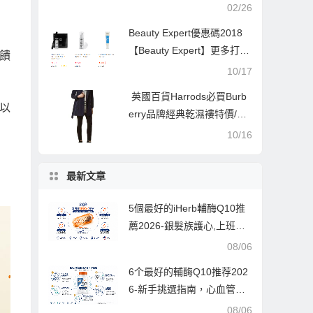
02/26
Beauty Expert優惠碼2018
【Beauty Expert】更多打折
饋
品牌，更大打折力度
10/17
英國百貨Harrods必買Burb
鎊以
erry品牌經典乾濕褸特價/優
惠折扣/自動退稅
10/16
最新文章
5個最好的iHerb輔酶Q10推
薦2026-銀髮族護心,上班族
提神,愛美人士抗老的終極指
08/06
南
6个最好的輔酶Q10推荐202
6-新手挑選指南，心血管保
健與抗老必備，每款都經過
08/06