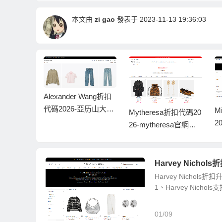
本文由
zi gao
發表于 2023-11-13 19:36:03
s折扣代碼202
Alexander Wang折扣
ts美國官網新
代碼2026-亞历山大王
M
Mytheresa折扣代碼20
額外8折
美國官網年終大降價
2
26-mytheresa官網季
一律5折
官
末清倉大促,曡加額外8
折
Harvey Nichol
Harvey Nich
1、Harvey Nich
01/09