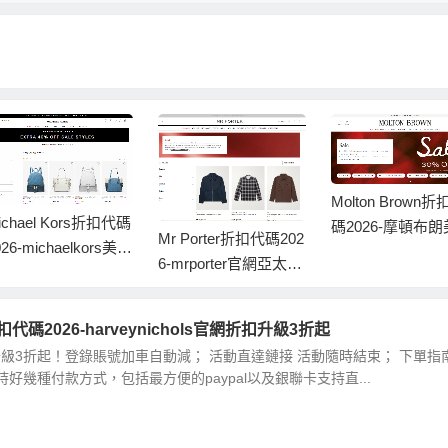
Molton Brown折
ichael Kors折扣代碼
碼2026-摩頓布
Mr Porter折扣代碼202
026-michaelkors美國
官網冬日大促精選
6-mrporter官網亞太站
網季末大促額外6折
FW24時尚大促低至4
折
s折扣代碼2026-harveynichols官網折扣升級3折起
ols折扣升級3折起！登錄賬號加車自動減； 活動直達鏈接 活動隨時結束； 下單指
ols支持好幾種付款方式，包括最方便的paypal以及銀聯卡支持直...