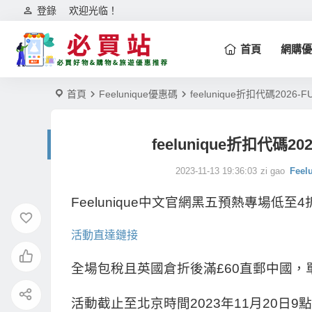
登錄
欢迎光临！
首頁
網購優
首頁
Feelunique優惠碼
feelunique折扣代碼20
feelunique折扣代
2023-11-13 19:36:03
zi gao
Fee
Feelunique中文官網黑五預熱專場
活動直達鏈接
全場包稅且英國倉折後滿£60直郵中國，
活動截止至北京時間2023年11月20日9