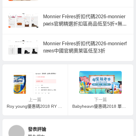
Monnier Frères折扣代碼2026-monnier
paris官網精選折扣區商品低至5折+無門
06/11
檻額外6折促銷
Monnier Frères折扣代碼2026-monnierf
reres中國官網奧萊區低至3折
02/20
上一篇
下一篇
Roy young優惠碼2018 RY 单品爆料
Babyheavn優惠碼2018 單品爆料 新春萌寶踏青季 全場滿$65-$3，滿$79-$5(頁面領券）
發表評論